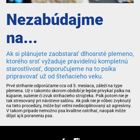
Nezabúdajme
na...
Ak si plánujete zaobstarať dlhosrsté plemeno,
ktorého srsť vyžaduje pravidelnú kompletnú
starostlivosť, doporučujeme na to psíka
pripravovať už od šteňacieho veku.
Prvé strihanie odporúčame cca od 5. mesiaca, záleží na type
plemena. Už v takomto skorom období je lepšie privykať psíka na
kúpanie, sušenie či zvuk strihacieho strojčeka. Psík potom nie je
tak stresovaný pri návšteve salónu. Ak psík nie je vôbec zvyknutý
na tieto procedúry, môže byť veľmi nedisciplinovaný až agresívny.
V takom prípade nemožno psa kvalitne ostrihať, naopak môže
dôjsť aj k poraneniu psa.